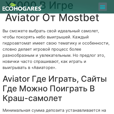
Х1000 В Игре
Bolsa de Trabajo
Quiero ser Proveedor
Construyamos Juntos
Aviator От Mostbet
Вы сможете выбрать свой идеальный самолет,
чтобы покорять небо выигрышей. Каждый
гидроавтомат имеет свою тематику и особенности,
словно делает игровой процесс более
разнообразным и увлекательным. Но предлог это,
новички часто спрашивают, как играть и
выигрывать в «Авиаторе».
Aviator Где Играть, Сайты
Где Можно Поиграть В
Краш-самолет
Минимальная сумма депозита устанавливается на