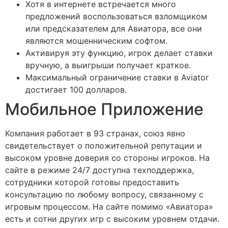
Хотя в интернете встречается много
предложений воспользоваться взломщиком
или предсказателем для Авиатора, все они
являются мошенническим софтом.
Активируя эту функцию, игрок делает ставки
вручную, а выигрыши получает краткое.
Максимальный ограничение ставки в Aviator
достигает 100 долларов.
Мобильное Приложение
Компания работает в 93 странах, союз явно
свидетельствует о положительной репутации и
высоком уровне доверия со стороны игроков. На
сайте в режиме 24/7 доступна техподдержка,
сотрудники которой готовы предоставить
консультацию по любому вопросу, связанному с
игровым процессом. На сайте помимо «Авиатора»
есть и сотни других игр с высоким уровнем отдачи.