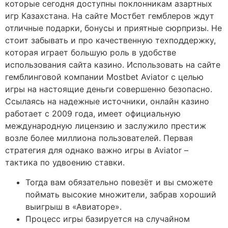
которые сегодня доступны поклонникам азартных
игр Казахстана. На сайте Мостбет гемблеров ждут
отличные подарки, бонусы и приятные сюрпризы. Не
стоит забывать и про качественную техподдержку,
которая играет большую роль в удобстве
использования сайта казино. Использовать на сайте
гемблинговой компании Mostbet Aviator с целью
игры на настоящие деньги совершенно безопасно.
Ссылаясь на надежные источники, онлайн казино
работает с 2009 года, имеет официальную
международную лицензию и заслужило престиж
возле более миллиона пользователей. Первая
стратегия для однако важно игры в Aviator –
тактика по удвоению ставки.
Тогда вам обязательно повезёт и вы сможете
поймать высокие множители, забрав хороший
выигрыш в «Авиаторе».
Процесс игры базируется на случайном