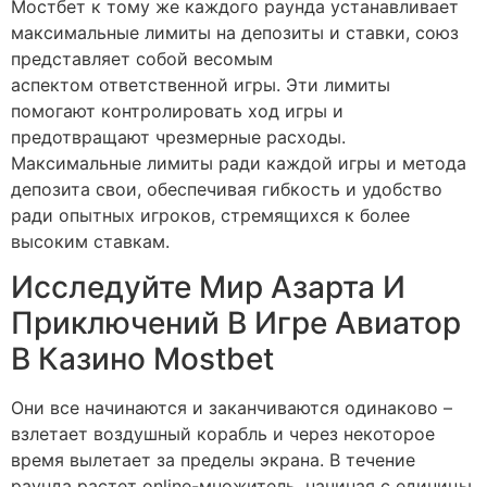
Мостбет к тому же каждого раунда устанавливает
максимальные лимиты на депозиты и ставки, союз
представляет собой весомым
аспектом ответственной игры. Эти лимиты
помогают контролировать ход игры и
предотвращают чрезмерные расходы.
Максимальные лимиты ради каждой игры и метода
депозита свои, обеспечивая гибкость и удобство
ради опытных игроков, стремящихся к более
высоким ставкам.
Исследуйте Мир Азарта И
Приключений В Игре Авиатор
В Казино Mostbet
Они все начинаются и заканчиваются одинаково –
взлетает воздушный корабль и через некоторое
время вылетает за пределы экрана. В течение
раунда растет online-множитель, начиная с единицы.