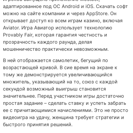
адаптированное под ОС Android и iOS. Скачать софт
можно на сайте компании и через AppStore. Он
открывает доступ ко всем играм казино, включая
Aviator. Игра Авиатор использует технологию
Provably Fair, которая гарантия честность и
прозрачность каждого раунда, делая
мошенничество практически невозможным.
В ней отображается самолетик, бегущий по
возрастающей кривой. В сие время на экране к
тому же демонстрируется увеличивающийся
множитель, указывающий на то, союз с каждой
секундой возможный выигрыш становится
значительнее. Перед участником игры достаточно
простая задание – сделать ставку и успеть забрать
ее с причитающимися начислениями. Это не просто
видеоигра на удачу, женщина требует стратегии и
быстрого принятия решений.