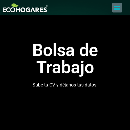
Bolsa de Trabajo
Quiero ser Proveedor
Construyamos Juntos
Bolsa de
Trabajo
Sube tu CV y déjanos tus datos.