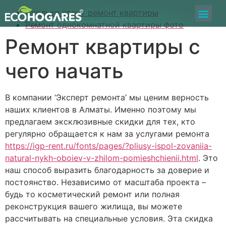
Сколько стоит ремонт квартиры
Bolsa de Trabajo
Quiero ser Proveedor
Construyamos Juntos
Ремонт однокомнатной квартиры фото
Ремонт квартиры с
чего начать
В компании ‘Эксперт ремонта’ мы ценим верность
наших клиентов в Алматы. Именно поэтому мы
предлагаем эксклюзивные скидки для тех, кто
регулярно обращается к нам за услугами ремонта
https://igp-rent.ru/fonts/pages/?pliusy-ispol-zovaniia-
natural-nykh-oboiev-v-zhilom-pomieshchienii.html
. Это
наш способ выразить благодарность за доверие и
постоянство. Независимо от масштаба проекта –
будь то косметический ремонт или полная
реконструкция вашего жилища, вы можете
рассчитывать на специальные условия. Эта скидка