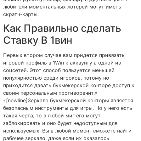
любители моментальных лотерей могут иметь
скрэтч-карты.
Как Правильно сделать
Ставку В 1вин
Первых втором случае вам придется привязать
игровой профиль в 1Win к аккаунту а одной из
соцсетей. Этот способ пользуется меньшей
популярностью среди игроков, потому но
приходится давать букмекерской конторе доступ к
своим персональным противоречит.»
«[newline]Зеркало букмекерской конторы является
безопасным инструменты для игры. Но у него есть
такая черта, то в любой миг его могут
заблокировать и оно будет недоступным для
используемых. Вы в любой момент сможете найти
рабочее зеркало, даже если их оказалось