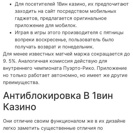
Для посетителей 1Вин казино, их предпочитают
заходить на сайт посредством мобильных
гаджетов, предлагается оригинальное
приложение для мобилок.
Играя в игры этого производителя с пятницы
вопреки воскресенье, пользователь было
получать возврат и понедельник.
Для менее известных матчей маржа сокращается до
9. 5%. Аналогичная комиссия действую для
внутреннего чемпионата Пуэрто-Рико. Приложение
но только работает автономно, но имеет же другие
преимущества.
Антиблокировка В 1вин
Казино
Они отличие своим функционалом же в их дизайне
легко заметить существенные отличия по