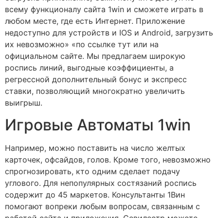
всему функционалу сайта 1win и сможете играть в
любом месте, где есть Интернет. Приложение
недоступно для устройств и IOS и Android, загрузить
их невозможно» «по ссылке тут или на
официальном сайте. Мы предлагаем широкую
роспись линий, выгодные коэффициенты, а
регрессной дополнительный бонус и экспресс
ставки, позволяющий многократно увеличить
выигрыш.
Игровые Автоматы 1win
Например, можно поставить на число желтых
карточек, офсайдов, голов. Кроме того, невозможно
спрогнозировать, кто одним сделает подачу
углового. Для непопулярных состязаний роспись
содержит до 45 маркетов. Консультанты 1Вин
помогают вопреки любым вопросам, связанным с
работой сайта и приложения. Севилестр можете