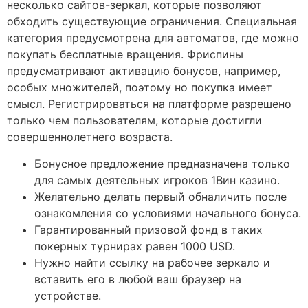
несколько сайтов-зеркал, которые позволяют
обходить существующие ограничения. Специальная
категория предусмотрена для автоматов, где можно
покупать бесплатные вращения. Фриспины
предусматривают активацию бонусов, например,
особых множителей, поэтому но покупка имеет
смысл. Регистрироваться на платформе разрешено
только чем пользователям, которые достигли
совершеннолетнего возраста.
Бонусное предложение предназначена только
для самых деятельных игроков 1Вин казино.
Желательно делать первый обналичить после
ознакомления со условиями начального бонуса.
Гарантированный призовой фонд в таких
покерных турнирах равен 1000 USD.
Нужно найти ссылку на рабочее зеркало и
вставить его в любой ваш браузер на
устройстве.