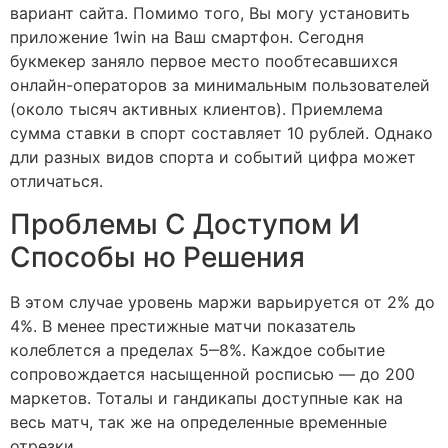
вариант сайта. Помимо того, Вы могу установить
приложение 1win на Ваш смартфон. Сегодня
букмекер заняло первое место пообтесавшихся
онлайн-операторов за минимальным пользователей
(около тысяч активных клиентов). Приемлема
сумма ставки в спорт составляет 10 рублей. Однако
дли разных видов спорта и событий цифра может
отличаться.
Проблемы С Доступом И
Способы но Решения
В этом случае уровень маржи варьируется от 2% до
4%. В менее престижные матчи показатель
колеблется а пределах 5‒8%. Каждое событие
сопровождается насыщенной росписью — до 200
маркетов. Тоталы и гандикапы доступные как на
весь матч, так же на определенные временные
отрезки.