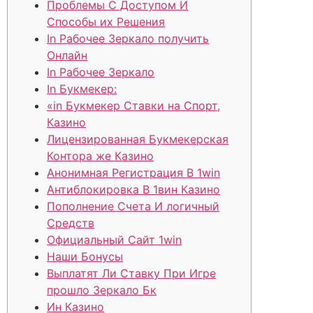
Проблемы С Доступом И
Способы их Решения
In Рабочее Зеркало получить
Онлайн
In Рабочее Зеркало
In Букмекер:
«in Букмекер Ставки на Спорт,
Казино
Лицензированная Букмекерская
Контора же Казино
Анонимная Регистрация В 1win
Антиблокировка В 1вин Казино
Пополнение Счета И логичный
Средств
Официальный Сайт 1win
Наши Бонусы
Выплатят Ли Ставку При Игре
прошло Зеркало Бк
Ин Казино