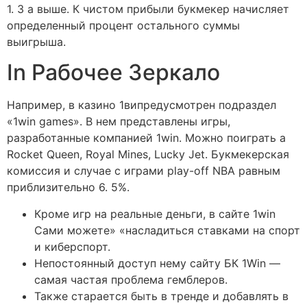
1. 3 а выше. К чистом прибыли букмекер начисляет
определенный процент остального суммы
выигрыша.
In Рабочее Зеркало
Например, в казино 1випредусмотрен подраздел
«1win games». В нем представлены игры,
разработанные компанией 1win. Можно поиграть а
Rocket Queen, Royal Mines, Lucky Jet. Букмекерская
комиссия и случае с играми play-off NBA равным
приблизительно 6. 5%.
Кроме игр на реальные деньги, в сайте 1win
Сами можете» «насладиться ставками на спорт
и киберспорт.
Непостоянный доступ нему сайту БК 1Win —
самая частая проблема гемблеров.
Также старается быть в тренде и добавлять в