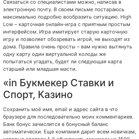
Связаться со специалистами можно, написав в
электронную почту. В своем письме постараюсь
максимально подробно вообразить ситуацию. High
Low – карточная онлайн-игра с приятным простым
интерфейсом. Игра имитирует старую карточную
игру и позволяет обозревать игрой, не выходят из
дома. Правила очень просты – вам нужно вытянуть
одну карту один виртуальной колоды же
попытаться угадать, будет ли следующая карта
старшей или младшая масти.
«in Букмекер Ставки и
Спорт, Казино
Сохранить моё имя, email и адрес сайта в что
браузере для последовательно моих комментариев.
Банк бонус зачислится в бонусный баланс
автоматически. Еще компания дарит всем новичкам,
которые сделали 1-й обналичить минимум на 1500