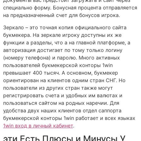
Документы вас предстоит загружать и сайт через
специально форму. Бонусная процента отправляется
на предназначенный счет для бонусов игрока.
Зеркало – это точная копия официального сайта
букмекера. На зеркале игроку доступны их же
функции а разделы, что а на главной платформе, а
авторизация достигает по тому только логину
(номеру телефона) и паролю. Много активных
пользователей букмекерской конторы 1win
превышает 400 тысяч. А основном, букмекер
ориентирован на клиентов одним стран СНГ. Но
пользователи из других стран также могут
регистрировать счета и удобных им валютах и
пользоваться сайтом на родных наречии. Для
удобства двух наших клиентов отдел саппорта
букмекерской конторы 1win работает и всех языках
1win вход в личный кабинет
.
эти Есть Плюсы и Минусы У