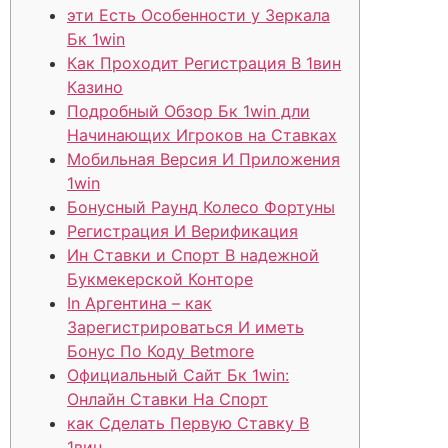
эти Есть Особенности у Зеркала
Бк 1win
Как Проходит Регистрация В 1вин
Казино
Подробный Обзор Бк 1win дли
Начинающих Игроков на Ставках
Мобильная Версия И Приложения
1win
Бонусный Раунд Колесо Фортуны
Регистрация И Верификация
Ин Ставки и Спорт В надежной
Букмекерской Конторе
In Аргентина – как
Зарегистрироваться И иметь
Бонус По Коду Betmore
Официальный Сайт Бк 1win:
Онлайн Ставки На Спорт
как Сделать Первую Ставку В
1вин