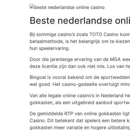
Beste nederlandse onl
Bij sommige casino’s zoals TOTO Casino kun
betaalmethode, is het belangrijk om te kiezen
hun speelervaring.
Door die jarenlange ervaring van de MGA wee
deze licentie zijn dan ook niet mis. Los van 
Bingoal is vooral bekend om de sportweddens
wel goed. Het casino-gedeelte overtuigt mind
Van alle legale online casino’s in Nederland 
gokkasten, als een uitgebreid aanbod sport
De gemiddelde RTP van online gokkasten ligt
Casino. Dit betekent dat spelers een betere 
gokkasten meer variatie en hogere uitbetalin