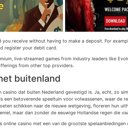
d you receive without having to make a deposit. For exampl
d register your debit card.
emium, live-streamed games from industry leaders like Evo
offerings from other top providers.
 het buitenland
 casino dat buiten Nederland gevestigd is. Ja, echt, zo si
als een betoverende speeltuin voor volwassenen, waar de r
d moeten schikken naar de nieuwe wetgeving, floreren hun ui
hemel, maar dan zonder de eeuwige Hollandse regen die vaak
s online casino met een van de grootste spelaanbiedingen 