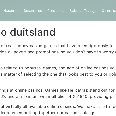
Nosotros
Desarrollos
Convenios
Bolsa de Trabajo
Quiero s
no duitsland
 of real-money casino games that have been rigorously test
ovide all advertised promotions, so you don’t have to worr
s related to bonuses, games, and age of online casinos you 
t a matter of selecting the one that looks best to you or goin
ngs at online casinos. Games like Hellcatraz stand out for
6.46% and a maximum win multiplier of X51840, providing pla
t virtually all available online casinos. We make sure to 
idered when putting together our casino rankings.