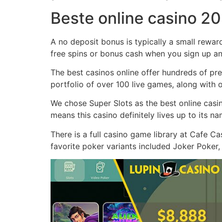
Beste online casino 2
A no deposit bonus is typically a small rewar
free spins or bonus cash when you sign up an
The best casinos online offer hundreds of pr
portfolio of over 100 live games, along with 
We chose Super Slots as the best online casin
means this casino definitely lives up to its nam
There is a full casino game library at Cafe Ca
favorite poker variants included Joker Poker