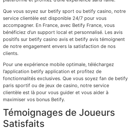
Que vous soyez sur betify sport ou betify casino, notre
service clientèle est disponible 24/7 pour vous
accompagner. En France, avec Betify France, vous
bénéficiez d’un support local et personnalisé. Les avis
positifs sur betify casino avis et betify avis témoignent
de notre engagement envers la satisfaction de nos
clients.
Pour une expérience mobile optimale, téléchargez
l’application betify application et profitez de
fonctionnalités exclusives. Que vous soyez fan de betify
paris sportif ou de jeux de casino, notre service
clientèle est là pour vous guider et vous aider à
maximiser vos bonus Betify.
Témoignages de Joueurs
Satisfaits