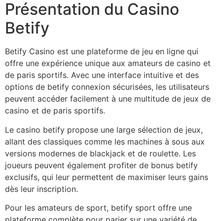
Présentation du Casino
Betify
Betify Casino est une plateforme de jeu en ligne qui
offre une expérience unique aux amateurs de casino et
de paris sportifs. Avec une interface intuitive et des
options de betify connexion sécurisées, les utilisateurs
peuvent accéder facilement à une multitude de jeux de
casino et de paris sportifs.
Le casino betify propose une large sélection de jeux,
allant des classiques comme les machines à sous aux
versions modernes de blackjack et de roulette. Les
joueurs peuvent également profiter de bonus betify
exclusifs, qui leur permettent de maximiser leurs gains
dès leur inscription.
Pour les amateurs de sport, betify sport offre une
plateforme complète pour parier sur une variété de