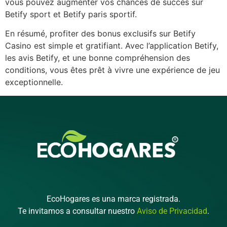
vous pouvez augmenter vos chances de succès sur
Betify sport et Betify paris sportif.
En résumé, profiter des bonus exclusifs sur Betify
Casino est simple et gratifiant. Avec l’application Betify,
les avis Betify, et une bonne compréhension des
conditions, vous êtes prêt à vivre une expérience de jeu
exceptionnelle.
EcoHogares es una marca registrada.
Te invitamos a consultar nuestro
Aviso de Privacidad
.