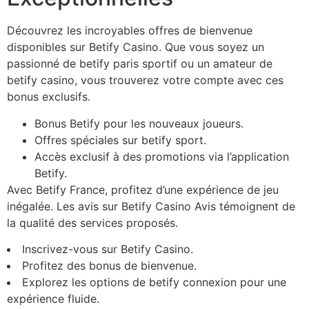
Découvrez les incroyables offres de bienvenue
disponibles sur Betify Casino. Que vous soyez un
passionné de betify paris sportif ou un amateur de
betify casino, vous trouverez votre compte avec ces
bonus exclusifs.
Bonus Betify pour les nouveaux joueurs.
Offres spéciales sur betify sport.
Accès exclusif à des promotions via l’application
Betify.
Avec Betify France, profitez d’une expérience de jeu
inégalée. Les avis sur Betify Casino Avis témoignent de
la qualité des services proposés.
Inscrivez-vous sur Betify Casino.
Profitez des bonus de bienvenue.
Explorez les options de betify connexion pour une
expérience fluide.