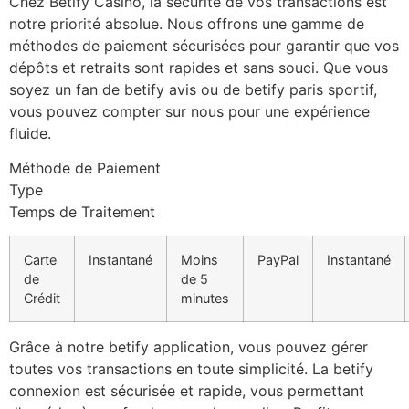
Chez Betify Casino, la sécurité de vos transactions est
notre priorité absolue. Nous offrons une gamme de
méthodes de paiement sécurisées pour garantir que vos
dépôts et retraits sont rapides et sans souci. Que vous
soyez un fan de betify avis ou de betify paris sportif,
vous pouvez compter sur nous pour une expérience
fluide.
Méthode de Paiement
Type
Temps de Traitement
Carte
Instantané
Moins
PayPal
Instantané
de
de 5
Crédit
minutes
Grâce à notre betify application, vous pouvez gérer
toutes vos transactions en toute simplicité. La betify
connexion est sécurisée et rapide, vous permettant