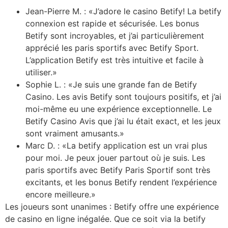
Jean-Pierre M. : «J’adore le casino Betify! La betify
connexion est rapide et sécurisée. Les bonus
Betify sont incroyables, et j’ai particulièrement
apprécié les paris sportifs avec Betify Sport.
L’application Betify est très intuitive et facile à
utiliser.»
Sophie L. : «Je suis une grande fan de Betify
Casino. Les avis Betify sont toujours positifs, et j’ai
moi-même eu une expérience exceptionnelle. Le
Betify Casino Avis que j’ai lu était exact, et les jeux
sont vraiment amusants.»
Marc D. : «La betify application est un vrai plus
pour moi. Je peux jouer partout où je suis. Les
paris sportifs avec Betify Paris Sportif sont très
excitants, et les bonus Betify rendent l’expérience
encore meilleure.»
Les joueurs sont unanimes : Betify offre une expérience
de casino en ligne inégalée. Que ce soit via la betify