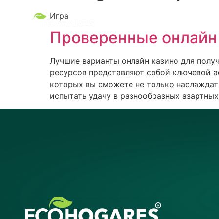
Игра
Проверенные онлайн 
Лучшие варианты онлайн казино для полу
ресурсов представляют собой ключевой а
которых вы сможете не только наслаждат
испытать удачу в разнообразных азартных