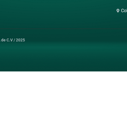
Co
de C.V / 2025