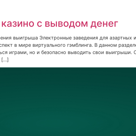
Nosotros
Desarrollos
Convenios
Bolsa de Trabajo
Quiero s
казино с выводом денег
чения выигрыша Электронные заведения для азартных 
спект в мире виртуального гэмблинга. В данном разде
ься играми, но и безопасно выводить свои выигрыши.
 […]