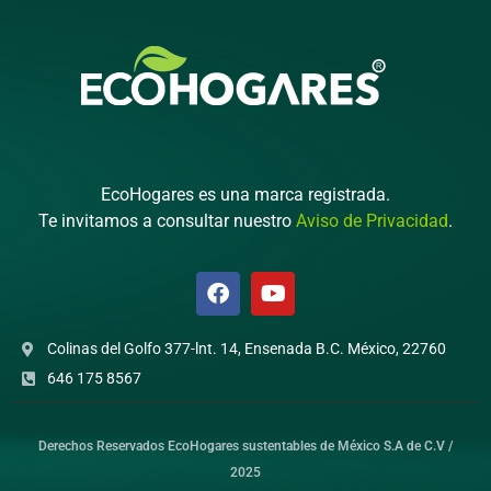
EcoHogares es una marca registrada.
Te invitamos a consultar nuestro
Aviso de Privacidad
.
Colinas del Golfo 377-lnt. 14, Ensenada B.C. México, 22760
646 175 8567
Derechos Reservados EcoHogares sustentables de México S.A de C.V /
2025