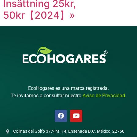
Insättning 25kr,
50kr【2024】»
EcoHogares es una marca registrada.
Te invitamos a consultar nuestro
Aviso de Privacidad
.
Colinas del Golfo 377-lnt. 14, Ensenada B.C. México, 22760