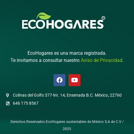
EcoHogares es una marca registrada.
Te invitamos a consultar nuestro
Aviso de Privacidad
.
Colinas del Golfo 377-lnt. 14, Ensenada B.C. México, 22760
646 175 8567
Derechos Reservados EcoHogares sustentables de México S.A de C.V /
2025