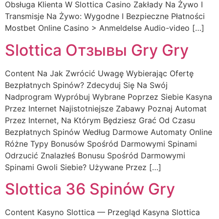
Obsługa Klienta W Slottica Casino Zakłady Na Żywo I
Transmisje Na Żywo: Wygodne I Bezpieczne Płatności
Mostbet Online Casino > Anmeldelse Audio-video […]
Slottica Отзывы Gry Gry
Content Na Jak Zwrócić Uwagę Wybierając Ofertę
Bezpłatnych Spinów? Zdecyduj Się Na Swój
Nadprogram Wypróbuj Wybrane Poprzez Siebie Kasyna
Przez Internet Najistotniejsze Zabawy Poznaj Automat
Przez Internet, Na Którym Będziesz Grać Od Czasu
Bezpłatnych Spinów Według Darmowe Automaty Online
Różne Typy Bonusów Spośród Darmowymi Spinami
Odrzucić Znalazłeś Bonusu Spośród Darmowymi
Spinami Gwoli Siebie? Używane Przez […]
Slottica 36 Spinów Gry
Content Kasyno Slottica — Przegląd Kasyna Slottica