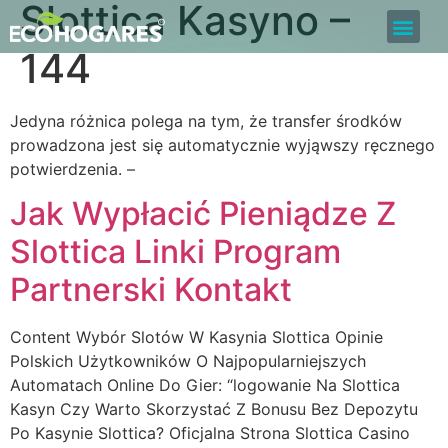
Slottica Kasyno –
Bolsa de Trabajo
Quiero ser Proveedor
Construyamos Juntos
144
Jedyna różnica polega na tym, że transfer środków
prowadzona jest się automatycznie wyjąwszy ręcznego
potwierdzenia. –
Jak Wypłacić Pieniądze Z
Slottica Linki Program
Partnerski Kontakt
Content Wybór Slotów W Kasynia Slottica Opinie
Polskich Użytkowników O Najpopularniejszych
Automatach Online Do Gier: “logowanie Na Slottica
Kasyn Czy Warto Skorzystać Z Bonusu Bez Depozytu
Po Kasynie Slottica? Oficjalna Strona Slottica Casino