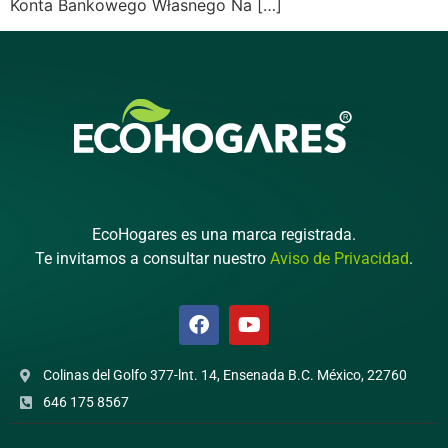
Konta Bankowego Własnego Na […]
EcoHogares es una marca registrada.
Te invitamos a consultar nuestro
Aviso de Privacidad
.
Colinas del Golfo 377-lnt. 14, Ensenada B.C. México, 22760
646 175 8567