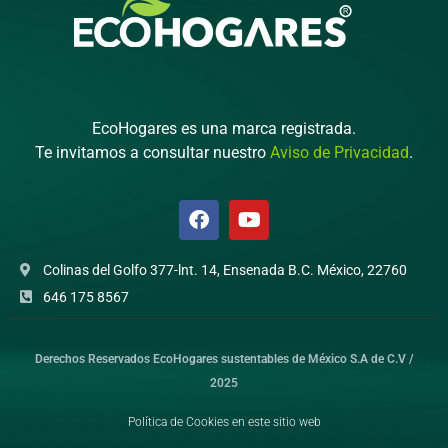
EcoHogares es una marca registrada.
Te invitamos a consultar nuestro
Aviso de Privacidad
.
Colinas del Golfo 377-lnt. 14, Ensenada B.C. México, 22760
646 175 8567
Derechos Reservados EcoHogares sustentables de México S.A de C.V /
2025
Política de Cookies en este sitio web