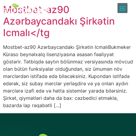
Mostbet-az90
Bolsa de Trabajo
Quiero ser Proveedor
Construyamos Juntos
Azərbaycandakı Şirkətin
Icmalı</tg
Mostbet-az90 Azərbaycandakı Şirkətin IcmalıBukmeker
Küraso beynəlxalq lisenziyasına əsasən fəaliyyət
göstərir. Tətbiqdə saytın bölünməz versiyasında mövcud
olan bütün funksiyalar olduğundan, siz ümumən növ
mərclərdən istifadə edə biləcəksiniz. Kupondan istifadə
edərək, siz subay mərclər yerləşdirə və ya onları aydın
mərclərə izafi edə və hətta sistemlər yarada bilərsiniz.
Şirkət, qiymətləri daha da bax: cəzbedici etməklə,
bazarda lap rəqabətli […]