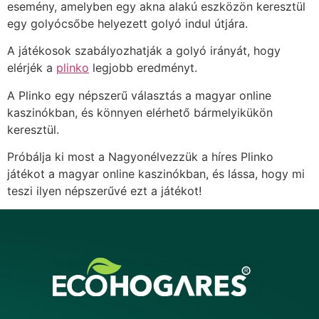
esemény, amelyben egy akna alakú eszközön keresztül
egy golyócsőbe helyezett golyó indul útjára.
A játékosok szabályozhatják a golyó irányát, hogy
elérjék a
plinko
legjobb eredményt.
A Plinko egy népszerű választás a magyar online
kaszinókban, és könnyen elérhető bármelyikükön
keresztül.
Próbálja ki most a Nagyonélvezzük a híres Plinko
játékot a magyar online kaszinókban, és lássa, hogy mi
teszi ilyen népszerűvé ezt a játékot!