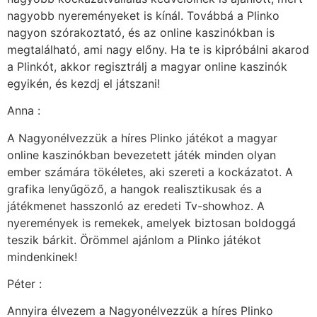
nagyobb nyereményeket is kínál. Továbbá a Plinko
nagyon szórakoztató, és az online kaszinókban is
megtalálható, ami nagy előny. Ha te is kipróbálni akarod
a Plinkót, akkor regisztrálj a magyar online kaszinók
egyikén, és kezdj el játszani!
Anna :
A Nagyonélvezzük a híres Plinko játékot a magyar
online kaszinókban bevezetett játék minden olyan
ember számára tökéletes, aki szereti a kockázatot. A
grafika lenyűgöző, a hangok realisztikusak és a
játékmenet hasszonló az eredeti Tv-showhoz. A
nyeremények is remekek, amelyek biztosan boldoggá
teszik bárkit. Örömmel ajánlom a Plinko játékot
mindenkinek!
Péter :
Annyira élvezem a Nagyonélvezzük a híres Plinko