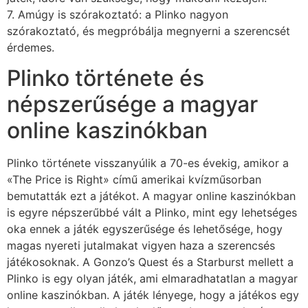
7. Amúgy is szórakoztató: a Plinko nagyon
szórakoztató, és megpróbálja megnyerni a szerencsét
érdemes.
Plinko története és
népszerűsége a magyar
online kaszinókban
Plinko története visszanyúlik a 70-es évekig, amikor a
«The Price is Right» című amerikai kvízműsorban
bemutatták ezt a játékot. A magyar online kaszinókban
is egyre népszerűbbé vált a Plinko, mint egy lehetséges
oka ennek a játék egyszerűsége és lehetősége, hogy
magas nyereti jutalmakat vigyen haza a szerencsés
játékosoknak. A Gonzo’s Quest és a Starburst mellett a
Plinko is egy olyan játék, ami elmaradhatatlan a magyar
online kaszinókban. A játék lényege, hogy a játékos egy