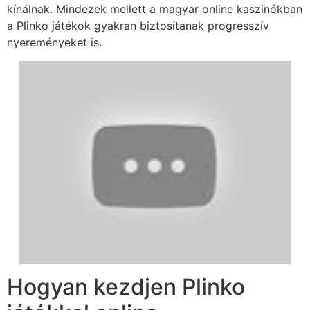
kínálnak. Mindezek mellett a magyar online kaszinókban
a Plinko játékok gyakran biztosítanak progresszív
nyereményeket is.
Hogyan kezdjen Plinko