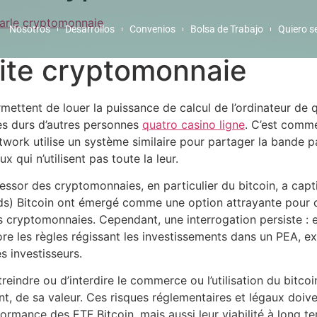
arle cryptomonnaie
Nosotros
Desarrollos
Convenios
Bolsa de Trabajo
Quiero s
ite cryptomonnaie
ttent de louer la puissance de calcul de l’ordinateur de que
ues durs d’autres personnes
quatro casino ligne
. C’est comme
etwork utilise un système similaire pour partager la bande 
 qui n’utilisent pas toute la leur.
’essor des cryptomonnaies, en particulier du bitcoin, a capti
ds) Bitcoin ont émergé comme une option attrayante pour c
s cryptomonnaies. Cependant, une interrogation persiste : e
ore les règles régissant les investissements dans un PEA, e
s investisseurs.
eindre ou d’interdire le commerce ou l’utilisation du bitcoin
t, de sa valeur. Ces risques réglementaires et légaux doiven
ormance des ETF Bitcoin, mais aussi leur viabilité à long t