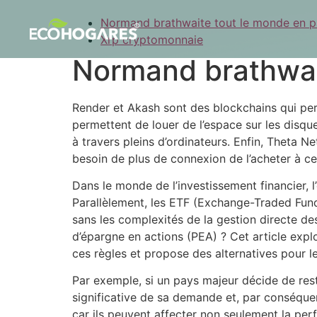
Normand brathwaite tout le monde en p
Xrp cryptomonnaie
Normand brathwa
Render et Akash sont des blockchains qui perme
permettent de louer de l’espace sur les disq
à travers pleins d’ordinateurs. Enfin, Theta N
besoin de plus de connexion de l’acheter à ceux
Dans le monde de l’investissement financier, l
Parallèlement, les ETF (Exchange-Traded Fun
sans les complexités de la gestion directe de
d’épargne en actions (PEA) ? Cet article expl
ces règles et propose des alternatives pour le
Par exemple, si un pays majeur décide de restr
significative de sa demande et, par conséquen
car ils peuvent affecter non seulement la perf