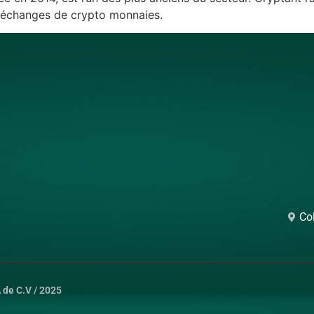
s échanges de crypto monnaies.
Co
de C.V / 2025