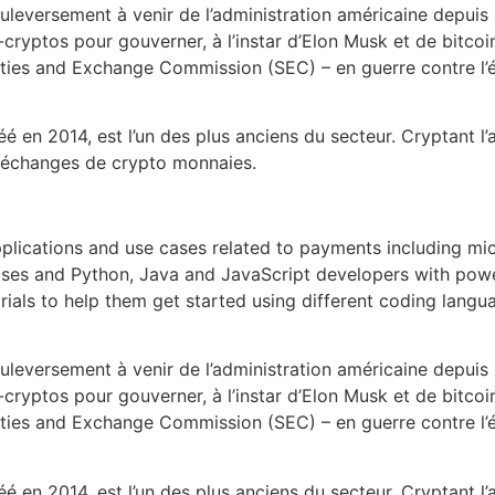
uleversement à venir de l’administration américaine depuis 
-cryptos pour gouverner, à l’instar d’Elon Musk et de bitco
rities and Exchange Commission (SEC) – en guerre contre 
é en 2014, est l’un des plus anciens du secteur. Cryptant l’
s échanges de crypto monnaies.
plications and use cases related to payments including mi
es and Python, Java and JavaScript developers with powerfu
orials to help them get started using different coding lang
uleversement à venir de l’administration américaine depuis 
-cryptos pour gouverner, à l’instar d’Elon Musk et de bitco
rities and Exchange Commission (SEC) – en guerre contre 
é en 2014, est l’un des plus anciens du secteur. Cryptant l’