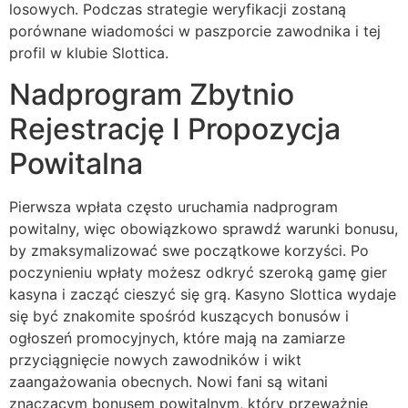
losowych. Podczas strategie weryfikacji zostaną
porównane wiadomości w paszporcie zawodnika i tej
profil w klubie Slottica.
Nadprogram Zbytnio
Rejestrację I Propozycja
Powitalna
Pierwsza wpłata często uruchamia nadprogram
powitalny, więc obowiązkowo sprawdź warunki bonusu,
by zmaksymalizować swe początkowe korzyści. Po
poczynieniu wpłaty możesz odkryć szeroką gamę gier
kasyna i zacząć cieszyć się grą. Kasyno Slottica wydaje
się być znakomite spośród kuszących bonusów i
ogłoszeń promocyjnych, które mają na zamiarze
przyciągnięcie nowych zawodników i wikt
zaangażowania obecnych. Nowi fani są witani
znaczącym bonusem powitalnym, który przeważnie