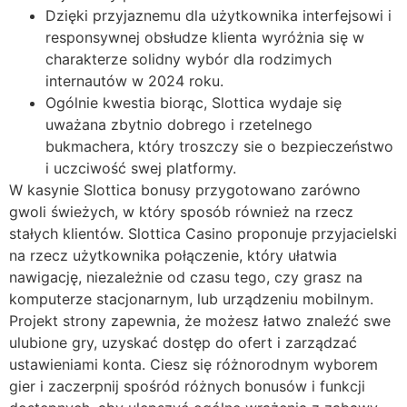
Dzięki przyjaznemu dla użytkownika interfejsowi i
responsywnej obsłudze klienta wyróżnia się w
charakterze solidny wybór dla rodzimych
internautów w 2024 roku.
Ogólnie kwestia biorąc, Slottica wydaje się
uważana zbytnio dobrego i rzetelnego
bukmachera, który troszczy sie o bezpieczeństwo
i uczciwość swej platformy.
W kasynie Slottica bonusy przygotowano zarówno
gwoli świeżych, w który sposób również na rzecz
stałych klientów. Slottica Casino proponuje przyjacielski
na rzecz użytkownika połączenie, który ułatwia
nawigację, niezależnie od czasu tego, czy grasz na
komputerze stacjonarnym, lub urządzeniu mobilnym.
Projekt strony zapewnia, że możesz łatwo znaleźć swe
ulubione gry, uzyskać dostęp do ofert i zarządzać
ustawieniami konta. Ciesz się różnorodnym wyborem
gier i zaczerpnij spośród różnych bonusów i funkcji