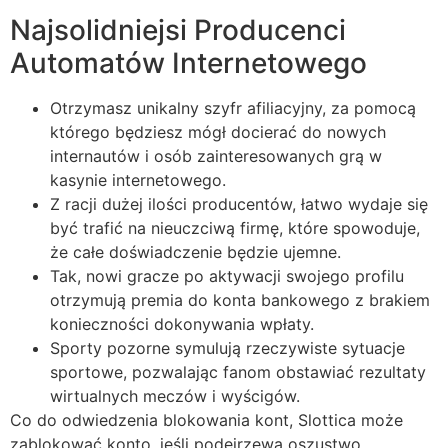
Najsolidniejsi Producenci
Automatów Internetowego
Otrzymasz unikalny szyfr afiliacyjny, za pomocą
którego będziesz mógł docierać do nowych
internautów i osób zainteresowanych grą w
kasynie internetowego.
Z racji dużej ilości producentów, łatwo wydaje się
być trafić na nieuczciwą firmę, które spowoduje,
że całe doświadczenie będzie ujemne.
Tak, nowi gracze po aktywacji swojego profilu
otrzymują premia do konta bankowego z brakiem
konieczności dokonywania wpłaty.
Sporty pozorne symulują rzeczywiste sytuacje
sportowe, pozwalając fanom obstawiać rezultaty
wirtualnych meczów i wyścigów.
Co do odwiedzenia blokowania kont, Slottica może
zablokować konto, jeśli podejrzewa oszustwo,