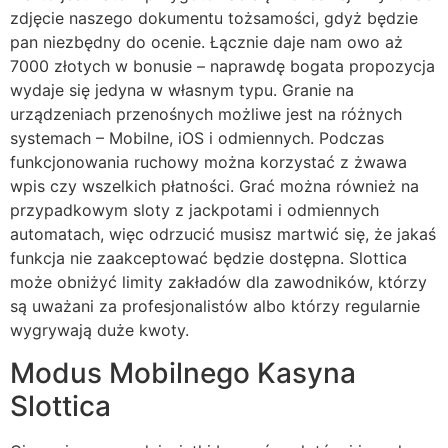
zdjęcie naszego dokumentu tożsamości, gdyż będzie
pan niezbędny do ocenie. Łącznie daje nam owo aż
7000 złotych w bonusie – naprawdę bogata propozycja
wydaje się jedyna w własnym typu. Granie na
urządzeniach przenośnych możliwe jest na różnych
systemach – Mobilne, iOS i odmiennych. Podczas
funkcjonowania ruchowy można korzystać z żwawa
wpis czy wszelkich płatności. Grać można również na
przypadkowym sloty z jackpotami i odmiennych
automatach, więc odrzucić musisz martwić się, że jakaś
funkcja nie zaakceptować będzie dostępna. Slottica
może obniżyć limity zakładów dla zawodników, którzy
są uważani za profesjonalistów albo którzy regularnie
wygrywają duże kwoty.
Modus Mobilnego Kasyna
Slottica