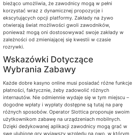
bieżąco umożliwia, że zawodnicy mogą w pełni
korzystać wraz z dynamicznej propozycje i
ekscytujących opcji platformy. Zakłady na żywo
otwierają świat możliwości gwoli zawodników,
ponieważ mogą oni dostosowywać swoje zakłady w
zależności od zmieniającej się kwestii w czasie
rozrywki.
Wskazówki Dotyczące
Wybrania Zabawy
Każde dobre kasyno online musi posiadać różne funkcje
płatności, faktycznie, żeby zadowolić różnych
internautów. Nie odmiennie wydaje się w tym miejscu –
dogodne wpłaty i wypłaty dostępne są tutaj na parę
różnych sposobów. Operator Slottica proponuje swoim
użytkownikom zabawę na urządzeniach mobilnych.
Dzięki dedykowanej aplikacji zawodnicy mogą grać w
swe ulubione gry wyjąwszy względu na owo, w którym