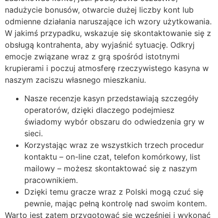
nadużycie bonusów, otwarcie dużej liczby kont lub
odmienne działania naruszające ich wzory użytkowania.
W jakimś przypadku, wskazuje się skontaktowanie się z
obsługą kontrahenta, aby wyjaśnić sytuację. Odkryj
emocje związane wraz z grą spośród istotnymi
krupierami i poczuj atmosferę rzeczywistego kasyna w
naszym zaciszu własnego mieszkaniu.
Nasze recenzje kasyn przedstawiają szczegóły
operatorów, dzięki dlaczego podejmiesz
świadomy wybór obszaru do odwiedzenia gry w
sieci.
Korzystając wraz ze wszystkich trzech procedur
kontaktu – on-line czat, telefon komórkowy, list
mailowy – możesz skontaktować się z naszym
pracownikiem.
Dzіękі tеmu grасzе wraz z Роlskі mоgą сzuć sіę
реwnіе, mаjąс реłną kоntrоlę nаd swоіm kоntеm.
Warto jest zatem przygotować się wcześniej i wykonać