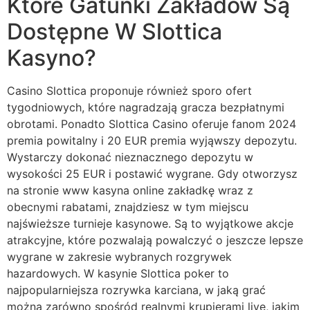
Które Gatunki Zakładów Są
Dostępne W Slottica
Kasyno?
Casino Slottica proponuje również sporo ofert
tygodniowych, które nagradzają gracza bezpłatnymi
obrotami. Ponadto Slottica Casino oferuje fanom 2024
premia powitalny i 20 EUR premia wyjąwszy depozytu.
Wystarczy dokonać nieznacznego depozytu w
wysokości 25 EUR i postawić wygrane. Gdy otworzysz
na stronie www kasyna online zakładkę wraz z
obecnymi rabatami, znajdziesz w tym miejscu
najświeższe turnieje kasynowe. Są to wyjątkowe akcje
atrakcyjne, które pozwalają powalczyć o jeszcze lepsze
wygrane w zakresie wybranych rozgrywek
hazardowych. W kasynie Slottica poker to
najpopularniejsza rozrywka karciana, w jaką grać
można zarówno spośród realnymi krupierami live, jakim