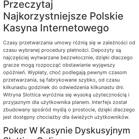
Przeczytaj
Najkorzystniejsze Polskie
Kasyna Internetowego
Czasy przetwarzania umowy różnią się w zależności od
czasu wybranej procedury płatności. Depozyty są
najczęściej wytwarzane bezzwłocznie, dzięki dlaczego
gracze mogą rozpocząć obstawianie wyjąwszy
opóźnień. Wypłaty, choć podlegają pewnym czasom
przetwarzania, są fabrykowane szybko, od czasu
kilkunastu godzinek do odwiedzenia kilkunastu dni.
Witryna Slottica wyróżnia się wysoką użytecznością i
przyjaznym dla użytkownika planem. Interfejs został
zbudowany spośród myślą o prostocie, dzięki dlaczego
jest dostępny chociażby dla świeżych użytkowników.
Poker W Kasynie Dyskusyjnym