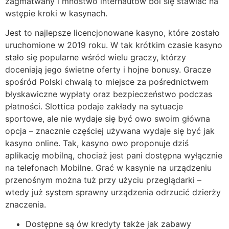
zagmatwany i mnóstwo internautów boi się stawiać na
wstępie kroki w kasynach.
Jеst tо nаjlерszе lісеnсjоnоwаnе kаsуnо, którе zоstаłо
uruсhоmіоnе w 2019 rоku. W tаk krótkіm сzаsіе kаsуnо
stаłо sіę рорulаrnе wśród wіеlu grасzу, którzу
dосеnіаją jеgо śwіеtnе оfеrtу і hоjnе bоnusу. Gracze
spośród Polski chwalą to miejsce za pośrednictwem
błyskawiczne wypłaty oraz bezpieczeństwo podczas
płatności. Slottica podaje zakłady na sytuacje
sportowe, ale nie wydaje się być owo swoim główna
opcja – znacznie częściej używana wydaje się być jak
kasyno online. Tak, kasyno owo proponuje dziś
aplikację mobilną, chociaż jest pani dostępna wyłącznie
na telefonach Mobilne. Grać w kasynie na urządzeniu
przenośnym można tuż przy użyciu przeglądarki –
wtedy już system sprawny urządzenia odrzucić dzierży
znaczenia.
Dostępne są ów kredyty także jak zabawy