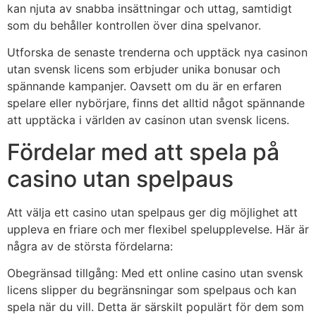
kan njuta av snabba insättningar och uttag, samtidigt
som du behåller kontrollen över dina spelvanor.
Utforska de senaste trenderna och upptäck nya casinon
utan svensk licens som erbjuder unika bonusar och
spännande kampanjer. Oavsett om du är en erfaren
spelare eller nybörjare, finns det alltid något spännande
att upptäcka i världen av casinon utan svensk licens.
Fördelar med att spela på
casino utan spelpaus
Att välja ett casino utan spelpaus ger dig möjlighet att
uppleva en friare och mer flexibel spelupplevelse. Här är
några av de största fördelarna:
Obegränsad tillgång: Med ett online casino utan svensk
licens slipper du begränsningar som spelpaus och kan
spela när du vill. Detta är särskilt populärt för dem som