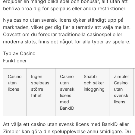
erbjuder en mängd olika spel och bonusar, allt utan att
behöva oroa dig för spelpaus eller andra restriktioner.
Nya casino utan svensk licens dyker ständigt upp på
marknaden, vilket ger dig fler alternativ att välja mellan.
Oavsett om du föredrar traditionella casinospel eller
moderna slots, finns det något för alla typer av spelare.
Typ av Casino
Funktioner
Casino
Ingen
Casino
Snabb
Zimpler
utan
spelpaus,
utan
och säker
Casino
licens
större
svensk
inloggning
utan
frihet
licens
svensk
med
licens
BankID
Att välja ett casino utan svensk licens med BankID eller
Zimpler kan göra din spelupplevelse ännu smidigare. Du