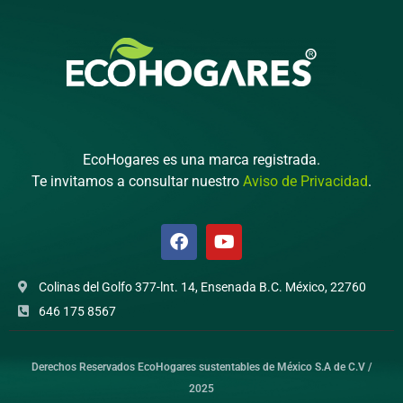
EcoHogares es una marca registrada.
Te invitamos a consultar nuestro
Aviso de Privacidad
.
Colinas del Golfo 377-lnt. 14, Ensenada B.C. México, 22760
646 175 8567
Derechos Reservados EcoHogares sustentables de México S.A de C.V /
2025