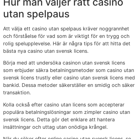
Hur man väljer rätt casino
utan spelpaus
Att välja ett casino utan spelpaus kräver noggrannhet
och förståelse för vad som är viktigt för en trygg och
rolig spelupplevelse. Här är några tips för att hitta det
bästa nya casino utan svensk licens.
Börja med att undersöka casinon utan svensk licens
som erbjuder säkra betalningsmetoder som casino utan
svensk licens trustly eller casino utan svensk licens med
bankid. Dessa metoder säkerställer en smidig och säker
transaktion.
Kolla också efter casino utan licens som accepterar
populära betalningslösningar som zimpler casino utan
svensk licens. Detta gör det enklare att hantera
insättningar och uttag utan onödiga krångel.
När du söker efter online casino utan svensk licens, se