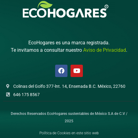
EcoHogares es una marca registrada.
Te invitamos a consultar nuestro
Aviso de Privacidad
.
Colinas del Golfo 377-lnt. 14, Ensenada B.C. México, 22760
646 175 8567
Derechos Reservados EcoHogares sustentables de México S.A de C.V /
2025
Política de Cookies en este sitio web